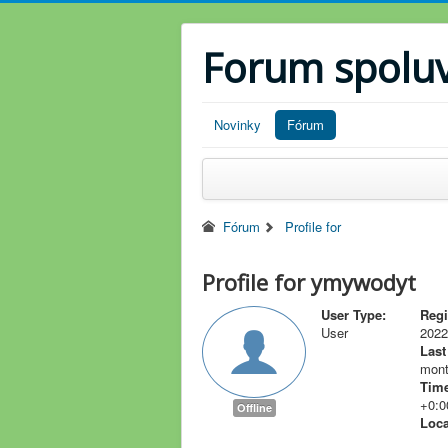
Forum spolu
Novinky
Fórum
Fórum
Profile for
Profile for ymywodyt
User Type:
Regi
User
2022
Last
mont
Time
+0:0
Offline
Loca