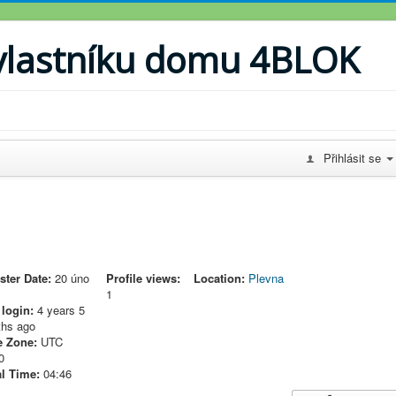
vlastníku domu 4BLOK
Přihlásit se
ster Date:
20 úno
Profile views:
Location:
Plevna
1
 login:
4 years 5
hs ago
 Zone:
UTC
0
l Time:
04:46