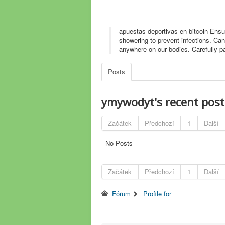
apuestas deportivas en bitcoin Ensur
showering to prevent infections. Cand
anywhere on our bodies. Carefully pat
Posts
ymywodyt's recent pos
Začátek
Předchozí
1
Další
No Posts
Začátek
Předchozí
1
Další
Fórum
Profile for