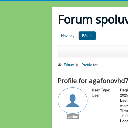
Forum spolu
Novinky
Fórum
Fórum
Profile for
Profile for agafonovhd7
User Type:
Regi
User
2025
Last
week
Time
+0:0
Offline
Loca