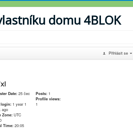
vlastníku domu 4BLOK
Přihlásit se
xl
ster Date:
25 čec
Posts:
1
Profile views:
 login:
1 year 1
1
 ago
 Zone:
UTC
0
l Time:
20:05