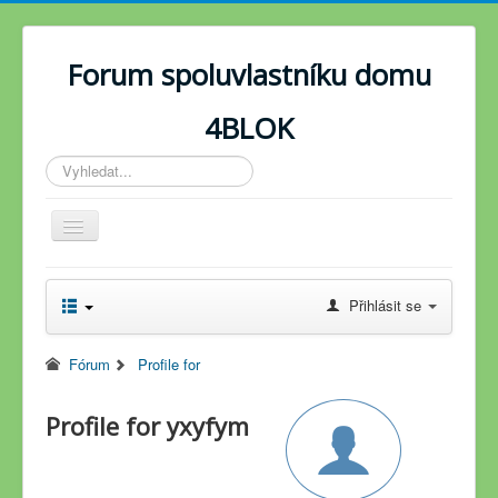
Forum spoluvlastníku domu
4BLOK
Vyhledávání...
Toggle
Navigation
Novinky
Přihlásit se
Fórum
Fórum
Profile for
Profile for yxyfym