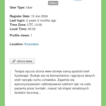
Offline
User Type:
User
Register Date:
15 úno 2024
Last login:
2 years 5 months ago
Time Zone:
UTC +0:00
Local Time:
05:25
Profile views:
1
Location:
Kruszwica
strona www
Terapia ręczna strona www istnieje samą spośród stref
fizjoterapii. Buduje się na biomechanice i egzotyce danych
stref narządu ruchu człowieka. Zapełnia się
wykorzystywaniem oddziaływania ludzkich ręki na ciało
pacjenta przez kontakt, masaż lub kłopot określonych
dziedzin leczonej...