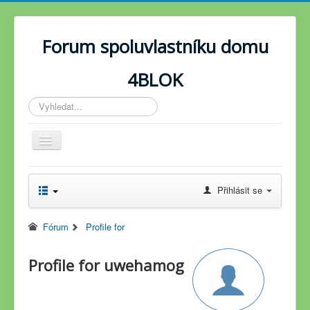
Forum spoluvlastníku domu
4BLOK
Vyhledávání...
Toggle
Navigation
Novinky
Přihlásit se
Fórum
Fórum
Profile for
Profile for uwehamog