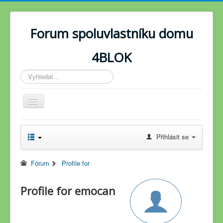
Forum spoluvlastníku domu
4BLOK
Vyhledávání...
Toggle
Navigation
Novinky
Přihlásit se
Fórum
Fórum
Profile for
Profile for emocan