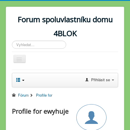
Forum spoluvlastníku domu
4BLOK
Vyhledávání...
Toggle
Navigation
Novinky
Přihlásit se
Fórum
Fórum
Profile for
Profile for ewyhuje