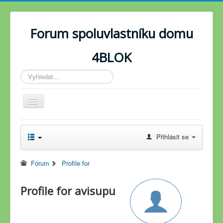
Forum spoluvlastníku domu
4BLOK
Vyhledávání...
Toggle
Navigation
Novinky
Přihlásit se
Fórum
Fórum
Profile for
Profile for avisupu