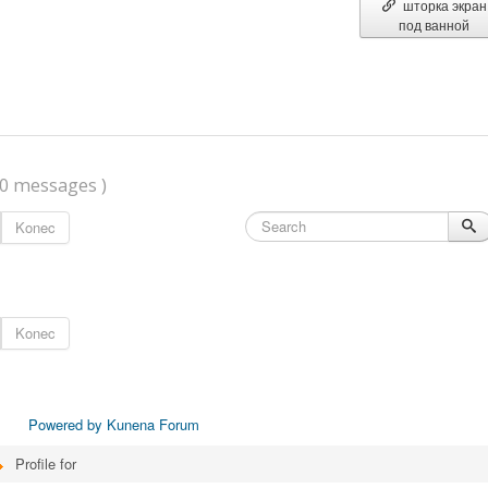
шторка экран
под ванной
(0 messages )
Konec
Konec
Powered by
Kunena Forum
Profile for