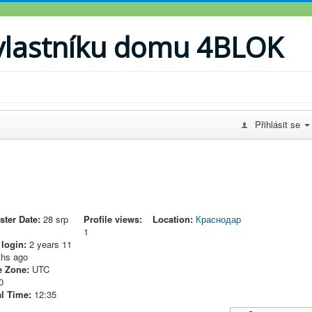
vlastníku domu 4BLOK
Přihlásit se
ster Date:
28 srp
Profile views:
Location:
Краснодар
1
 login:
2 years 11
hs ago
 Zone:
UTC
0
l Time:
12:35