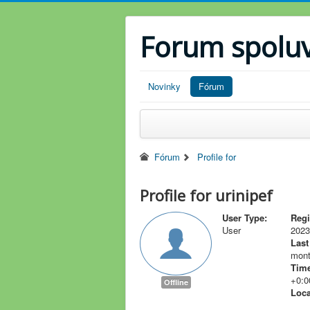
Forum spolu
Novinky
Fórum
Fórum
Profile for
Profile for urinipef
User Type:
Regi
User
2023
Last
mont
Time
+0:0
Offline
Loca