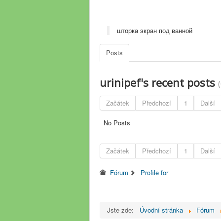
шторка экран под ванной
Posts
urinipef's recent posts
Začátek
Předchozí
1
Další
No Posts
Začátek
Předchozí
1
Další
Fórum
Profile for
Jste zde:
Úvodní stránka
Fórum