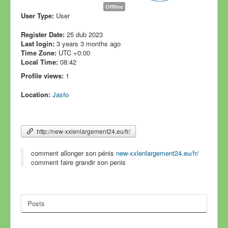
Offline
User Type:
User
Register Date:
25 dub 2023
Last login:
3 years 3 months ago
Time Zone:
UTC +0:00
Local Time:
08:42
Profile views:
1
Location:
Jasło
http://new-xxlenlargement24.eu/fr/
comment allonger son pénis
new-xxlenlargement24.eu/fr/
comment faire grandir son penis
Posts