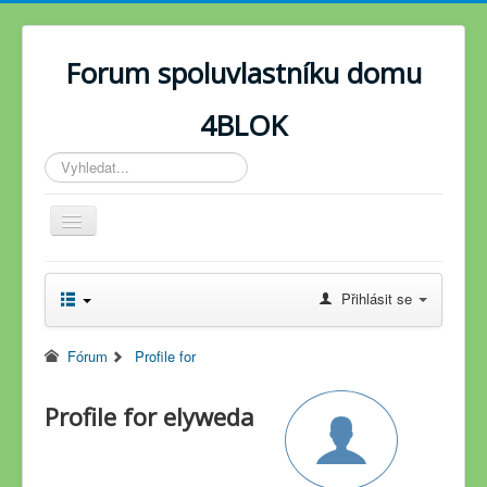
Forum spoluvlastníku domu
4BLOK
Vyhledávání...
Toggle
Navigation
Novinky
Přihlásit se
Fórum
Fórum
Profile for
Profile for elyweda